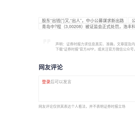
股东“出钱{”}又,“出人”，中小公募谋求新出路
青岛中?程（3,00208）被证监会正式处罚，浩丰
声明：证券时报力求信息真实、准确，文章提及内
下载“证券时报”官方APP，或关注官方微信公众
网友评论
登录
后可以发言
网友评论仅供其表达个人看法，并不表明证券时报立场