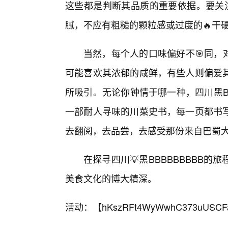
这些都是判断其品质的重要依据。要关注其
腻，不应有粗糙的颗粒感或过度的🔥干
当然，每个人的口味偏好不🎯同，对
可能喜欢其浓郁的咸鲜，有些人则偏爱其
所吸引。无论你钟情于哪一种，四川黑B
一部耐人寻味的川菜史书，每一页都书
去翻阅，去品尝，去感受那份来自巴蜀
在探寻四川💡黑BBBBBBBBB
美食文化的博大精深。
活动：【
hKszRFt4WyWwhC373uUSCF