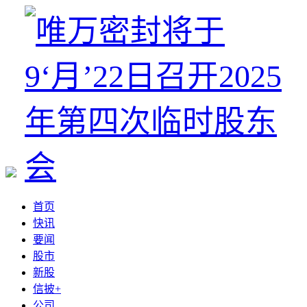
首页
快讯
要闻
股市
新股
信披+
公司