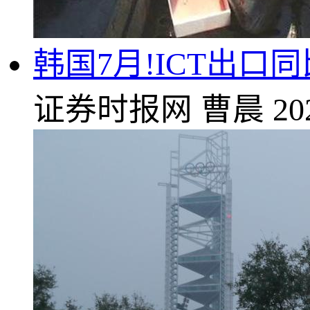
韩国7月!ICT出口
证券时报网
曹晨
20