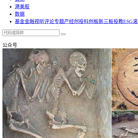
港美股
数据
基金
金融
视听
评论
专题
产经
创投
科创板
新三板
投教
ESG
滚
公众号