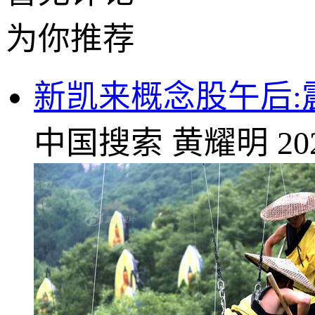
为你推荐
新凯来概念股午后:震
中国搜索
黄耀明
20